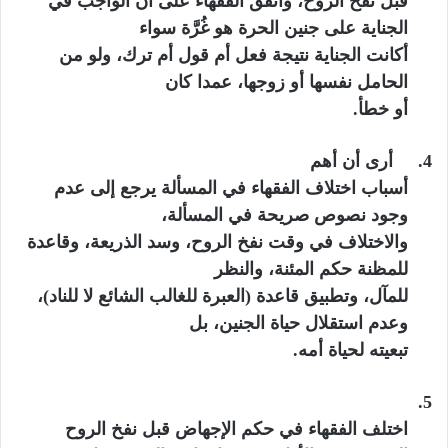
قبل نفخ الروح،
واتفق الفقهاء على أن الواجب في
الجناية على جنين الحرة هو غُرَّة سواء
أكانت الجناية نتيجة فعل أم قول أم ترك، ولو من
الحامل نفسها أو زوجها، عمدا كان
أو خطأ.
4.
أرى أن أهم
أسباب اختلاف الفقهاء في المسألة يرجع إلى عدم
وجود نصوص صريحة في المسألة،
والاختلاف في وقت نفخ الروح، وسد الذريعة، وقاعدة
للمظنة حكم المئنة، والنظر
للمآل، وتطبيق قاعدة (العبرة للغالب الشائع لا للناد)،
وعدم استقلال حياة الجنين، بل
تبعيته لحياة أمه.
5.
اختلف الفقهاء في حكم الإجهاض قبل نفخ الروح