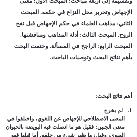
وتقسيمه إلى أربعة مباحث: المبحث
الأول
:
معنى
الإجهاض
وتحرير
محل
النزاع
في
حكمه
.
المبحث
الثاني
:
مذاهب
العلماء
في
حكم
الإجهاض
قبل
نفخ
الروح
.
المبحث
الثالث
:
أدلة
المذاهب
ومناقشتها
.
المبحث
الرابع
:
الراجح
في
المسألة
.
وختمت
البحث
بأهم
نتائج
البحث
وتوصيات
الباحث.
أهم نتائج البحث:
1.
لم يخرج
المعنى الاصطلاحي للإجهاض عن اللغوي، واختلفوا في
معنى الجنين: فقيل هو
ما اتصلت فيه البويضة بالحيوان
المنوي، وقيل:
ما ظهر شيء من خلقه، أما قبلها فهو