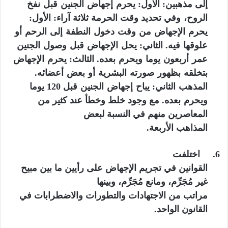
إلى مذهبين:
الأول
:
يحرم
إجهاض
الجنين
قبل
نفخ
الروح،
وفي تحديد وقت الحرمة ثلاثة آراء:
الأول
:
يحرم
الإجهاض
من
وقت
دخول
النطفة
إلى
الرحم
أو
علوقها
فيه
.
الثاني
:
يحل
الإجهاض
قبل
وصول
الجنين
عمر
أربعون
يوما
ويحرم
بعده
.
الثالث
:
يحرم
الإجهاض
بتخلقه
بظهور
صورته
البشرية
أو
بعض
أعضائه
.
المذهب
الثاني
:
يباح
إجهاض
الجنين
قبل
120
يوما
ويحرم
بعده
.
مع وجود خلط وخطأ
عند كثير من
المعاصرين منهم في النسبة لبعض
المذاهب الأربعة
.
6.
اختلفت
القوانين في تجريم الإجهاض على رأيين ما بين مبيح
غير مُجَرِّم، ومانع مُجَرِّم، وبينها
مراتب من الاجتهادات والتطورات والاضطرابات في
القانون الواحد.