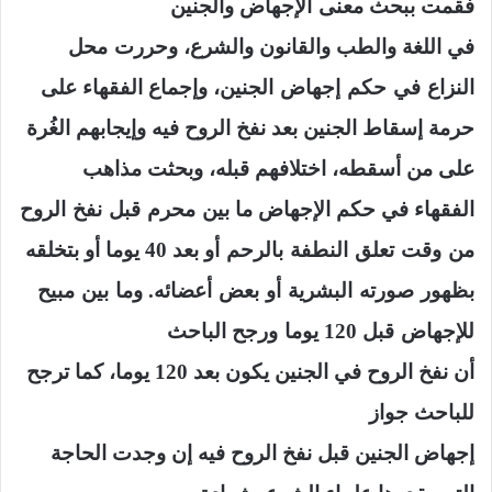
فقمت ببحث
معنى
الإجهاض والجنين
في اللغة والطب والقانون والشرع، وحررت
محل
النزاع
في
حكم
إجهاض
الجنين،
وإجماع الفقهاء على
حرمة إسقاط الجنين بعد نفخ الروح فيه وإيجابهم الغُرة
على من أسقطه، اختلافهم قبله
، وبحثت مذاهب
محرم
الفقهاء في حكم الإجهاض ما بين
قبل
نفخ
الروح
تعلق
بالرحم
من
وقت
النطفة
أو بعد 40 يوما أو بتخلقه
وما بين مبيح
بظهور
صورته
البشرية
أو
بعض
أعضائه
.
للإجهاض
قبل
120
يوما
ورجح الباحث
أن نفخ الروح في الجنين يكون بعد 120 يوما، كما
ترجح
للباحث جواز
إجهاض الجنين قبل نفخ الروح فيه إن وجدت الحاجة