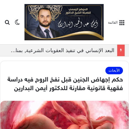
بح
الوضع ا
القائمة
البعد الإنساني في تنفيذ العقوبات الشرعية, بمناقشة الدكتور ايمن البدارين
الأبحاث
حكم إجهاض الجنين قبل نفخ الروح فيه دراسة
فقهية قانونية مقارنة للدكتور أيمن البدارين