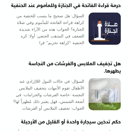
حرمة قراءة الفاتحة في الجنازة وللمأموم عند الحنفية
السؤال: هل صحيح ما ينسب للحنفية من
كراهة قراءة الفاتحة للمأموم وفي صلاة
الجنازة؟ الجواب: هذه من الآراء شديدة
الضعف في المذهب الحنفي: أولا: كره
الحنفية “كراهة تحريم” قرا
هل تجفيف الملابس والفرشات من النجاسة
يطهرها.
السؤال: في حالات التبول اللاإرادي عند
الأطفال تقوم الأمهات بتجفيف الملابس
النجسة -خاصة الفرشات والحرامات- في
أشعة الشمس، فهل يعتبر ذلك مُطهراً لها؟
الجواب: تجفيف الملابس أو الفرشات
حكم تدخين سيجارة واحدة أو القليل من الأرجيلة