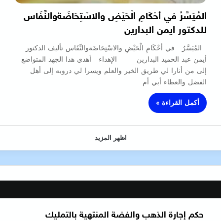
المُيَسَّرُ في أحْكَامِ الْحَيْضِ والاسْتِحَاضَةوالنِّفَاس
للدكتور ايمن البدارين
المُيَسَّرُ في أحْكَامِ الْحَيْضِ والاسْتِحَاضَةوالنِّفَاس تأليف الدكتور
أيمن عبد الحميد البدارين الإهداء أهدي هذا الجهد المتواضع
إلى من أنارا لي طريق الخير والعلم ويسرا لي دروبه إلى أهل
الفضل والعطاء أبي أم
أكمل القراءة »
اظهر المزيد
حكم إجارة الذهب والفضة المنتهية بالتمليك