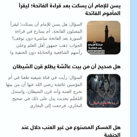
يسن للإمام أن يسكت بعد قراءة الفاتحة؛ ليقرأ
المأموم الفاتحة
السؤال: هل يسن للإمام أن يسكت؛ ليقرأ
المصلون الفاتحة، أم يسارع في قراءة
السورة بعد الفاتحة مباشرة دون توقف؟
الجواب: ذهب جمهور أهل العلم وعلى
رأسهم الشافعية والحنابلة دون الحنفية وا
هل صحيح أن من بيت عائشة يطلع قرن الشيطان
السؤال: رأيت في قناة شيعية طعنا في أم
المؤمنين عائشة رضي الله عنها أن من بيتها
تخرج الفتنة وأنه قرن الشيطان، واستدل
المُعَمَّم بحديث يدل على ذلك في صحيح
البخاري، فرجعت إلى البخاري
هل المسكر المصنوع من غير العنب حلال عند
الحنفية