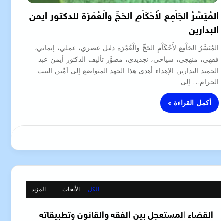
المُيَسَّرُ الجَاْمِع لأَحْكَاْمِ الحَجِّ والْعُمْرَة للدكتور ايمن
البدارين
المُيَسَّرُ الجَاْمِع لأَحْكَاْمِ الحَجِّ والْعُمْرَة دليل عصري، عملي، إيماني،
فقهي، منهجي، سياحي، تجديدي، مصوَّر تأليف الدكتور أيمن عبد
الحميد البدارين الإهداء أهدي هذا الجهد المتواضع إلى آمِّين البيت
الحرام… إلى
أكمل القراءة »
الكل
الأبحاث
المزيد
القضاء المستعجل بين الفقه والقانون وتطبيقاته