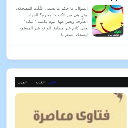
السؤال: ما حكم ما يسمى النُّكَت المضحكة،
وهل هي من الكذب المحرم؟ الجواب:
الطُّرَفة ويعبر عنها اليوم بكلمة “النكتة”
وهي كلام غير مطابق للواقع يثير المستمع
ليضحك استغرابا
الكل
الكتب
المزيد