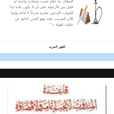
السؤال: ما حكم شرب سيجارة واحدة أو
قليل من الأرجيلة على أن لا تكون عادة له؟
الجواب: التدخين محرم شرعاً لا لذاته وإنما
للأثر المترتب عليه وهو الضرر الناتج عن
تناوله؛ لقوله r: ”
اظهر المزيد