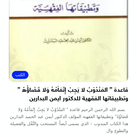
الكتب
قاعدة ” المَنْدُوْبُ لا يَجِبُ إِتْمَاْمُهُ وَلا قَضَاؤُهُ ”
وتطبيقاتها الفقهية للدكتور ايمن البدارين
بسم الله الرحمن الرحيم قاعدة ” المَنْدُوْبُ لا يَجِبُ إِتْمَاْمُهُ وَلا
قَضَاؤُهُ” وتطبيقاتها الفقهية المؤلف الدكتور أيمن عبد الحميد البدارين
هذا الكتاب المندوب – الذي يسمى أيضاً: المستحب والنَّفْل والفضيلة
والتطوع وال