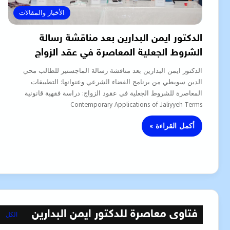
الأخبار والمقالات
الدكتور ايمن البدارين بعد مناقشة رسالة
الشروط الجعلية المعاصرة في عقد الزواج
الدكتور ايمن البدارين بعد مناقشة رسالة الماجستير للطالب محي
الدين سويطي من برنامج القضاء الشرعي وعنوانها: التطبيقات
المعاصرة للشروط الجعلية في عقود الزواج: دراسة فقهية قانونية
Contemporary Applications of Jaliyyeh Terms
أكمل القراءة »
فتاوى معاصرة للدكتور ايمن البدارين
الكل
ore