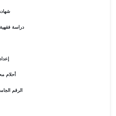
شهادة
دراسة فقهية 
إعداد 
أحلام مح
الرقم الجامعي: 02