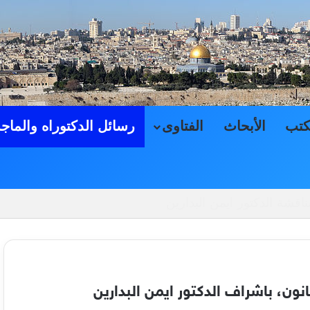
كتب
الأبحاث
الفتاوى
رسائل الدكتوراه والماج
حاكم الشرعية الفلسطينية, بمناقشة الدكتور ايمن البدارين
نون، باشراف الدكتور ايمن البدارين