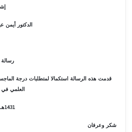
إش
الدكتور أيمن عب
رسالة 
قدمت هذه الرسالة استكمالا لمتطلبات درجة الماجست
العلمي في ج
1431هـ – 2010م
شكر وعرفان