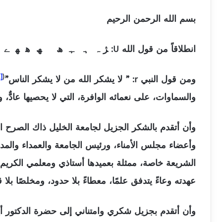
بسم الله الرحمن الرحيم
انطلاقاً من قول الله U: ﮋ ﮧ ﮨ ﮩ ﮪ ﮫ ﮬ ﮭ ﮮ ﮯ ﮰ ﮱ ﯓ ﯔ ﯕ ﯖ ﯗ ﯘ ﯙ ﯚ ﮊ [النمل: 19].
[1]
(
ومن قول النبي r: ” لا يشكر الله من لا يشكر الناس”
والسماوات، على نعمائه الوافرة، التي لا يحصيها عادٌّ، ولا
وأن أتقدم بالشكر الجزيل لجامعة الخليل ذاك الصرح ال
وأعضاء مجلس الأمناء، ورئيس الجامعة والعمداء والمدر
الشريعة خاصة، ممثلة بعميدها أستاذي ومعلمي الكريم،
عهدته وعاءً يتدفق علمًا، معطاءً بلا حدود، ومخلصًا بلا ق
وأن أتقدم بجزيل شكري وامتناني إلى حضرة الدكتور أيم