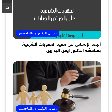
طب
رسائل الدكتوراه والماجستير
البعد الإنساني في تنفيذ العقوبات الشرعية,
بمناقشة الدكتور ايمن البدارين
رسائل الدكتوراه والماجستير