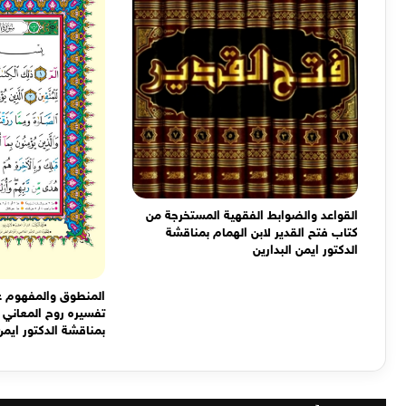
القواعد والضوابط الفقهية المستخرجة من
كتاب فتح القدير لابن الهمام بمناقشة
الدكتور ايمن البدارين
المنطوق والمفهوم ع
تفسيره روح المعاني س
بمناقشة الدكتور ايمن 