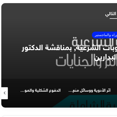
التالي
راه والماجستير
وبات الشرعية, بمناقشة الدكتور
لبدارين
أثر الأدوية ووسائل منع الحمل على أحكام حيض ونفاس واستحاضة المرأة, بمناقشة الدكتور ايمن البدارين
الدفوع الشكلية والموضوعية لدعاوى الوقف والوصية والميراث, بمناقشة الدكتور ايمن البدارين