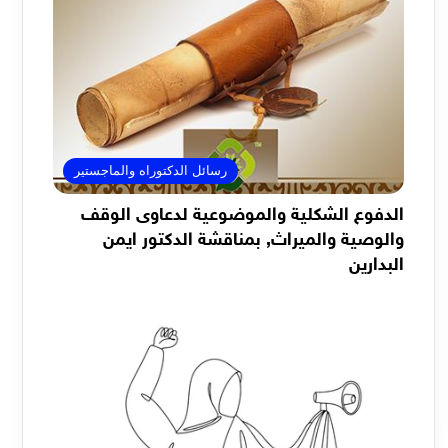
رسائل الدكتوراه والماجستير
الدفوع الشكلية والموضوعية لدعاوى الوقف
والوصية والميراث, بمناقشة الدكتور ايمن
البدارين