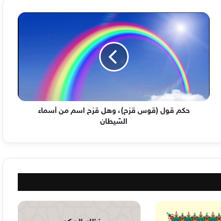
حكم
قول
(قوس
قزح)،
وهل
قزح
اسم
من
أسماء
الشيطان
حكم قول (قوس قزح)، وهل قزح اسم من أسماء
الشيطان