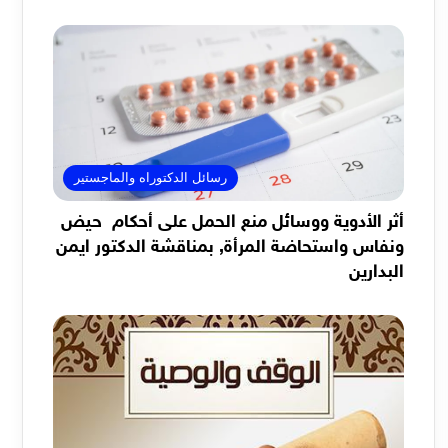
رسائل الدكتوراه والماجستير
أثر الأدوية ووسائل منع الحمل على أحكام حيض
ونفاس واستحاضة المرأة, بمناقشة الدكتور ايمن
البدارين