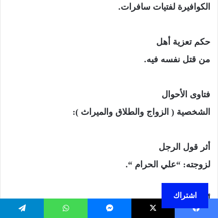
الكوافيرة لفتيات سافرات.
حكم تعزية أهل
من قتل نفسه فيه.
فتاوى الأحوال
الشخصية ( الزواج والطلاق والميراث ):
أثر قول الرجل
لزوجته: “علي الحرام “.
اشتراك
أثر قول الرجل
لزوجته “أنت علي كأختي”.
يسبوك
‫X
ماسنجر
واتساب
تيلقرام