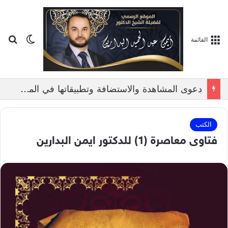
بح
الوضع ا
القائمة
دعوى المشاهدة والاستضافة وتطبيقاتها في المحاكم الشرعية الفلسطينية, بمناقشة الدكتور ايمن البدارين
الكتب
فتاوى معاصرة (1) للدكتور ايمن البدارين