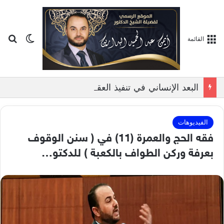
بح
الوضع ا
القائمة
البعد الإنساني في تنفيذ العقوبات الشرعية, بمناقشة الدكتور ايمن البدارين
الفيديوهات
فقه الحج والعمرة (11) في ( سنن الوقوف
بعرفة وركن الطواف بالكعبة ) للدكتو…