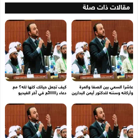
للدك...
مقالات ذات صلة
عاشرا السعي بين الصفا والمرة
كيف تجعل حياتك كلها لله؟ مع
وأركانه وسننه للدكتور أيمن البدارين
دعاء راااااائع في آخر الفيديو