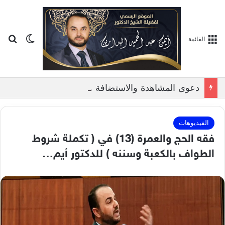
بح
الوضع ا
القائمة
دعوى المشاهدة والاستضافة وتطبيقاتها في المحاكم الشرعية الفلسطينية, بمناقشة الدكتور ايمن البدارين
الفيديوهات
فقه الحج والعمرة (13) في ( تكملة شروط
الطواف بالكعبة وسننه ) للدكتور أيم…