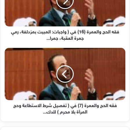
في
(
واجبات:
المبيت
بمزدلفة،
رمي
فقه الحج والعمرة (16) في ( واجبات: المبيت بمزدلفة، رمي
جمرة
جمرة العقبة، جمرا...
العقبة،
جمرا...
فقه
الحج
والعمرة
(7)
في
(
تفصيل
شرط
الاستطاعة
وحج
فقه الحج والعمرة (7) في ( تفصيل شرط الاستطاعة وحج
المرأة
المرأة بلا محرم ) للدك...
بلا
محرم
)