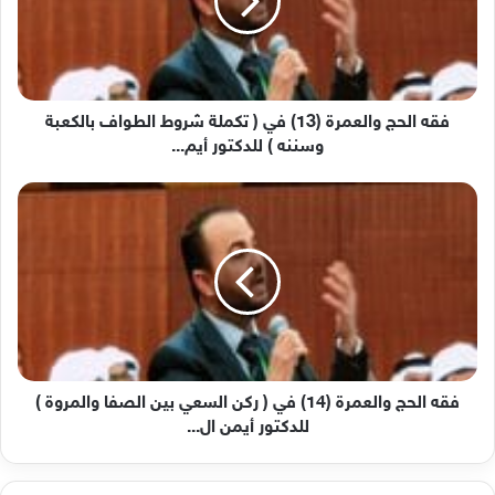
في
(
تكملة
شروط
الطواف
بالكعبة
فقه الحج والعمرة (13) في ( تكملة شروط الطواف بالكعبة
وسننه
وسننه ) للدكتور أيم...
)
للدكتور
فقه
أيم...
الحج
والعمرة
(14)
في
(
ركن
السعي
بين
الصفا
فقه الحج والعمرة (14) في ( ركن السعي بين الصفا والمروة )
والمروة
للدكتور أيمن ال...
)
للدكتور
أيمن