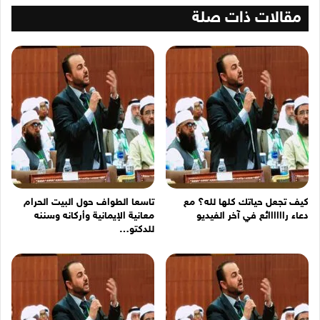
ال...
مقالات ذات صلة
كيف تجعل حياتك كلها لله؟ مع
تاسعا الطواف حول البيت الحرام
دعاء راااااائع في آخر الفيديو
معانية الإيمانية وأركانه وسننه
للدكتو…