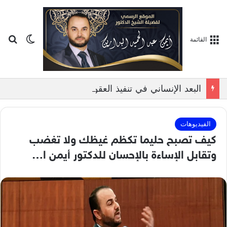
بح
الوضع ا
القائمة
البعد الإنساني في تنفيذ العقوبات الشرعية, بمناقشة الدكتور ايمن البدارين
الفيديوهات
كيف تصبح حليما تكظم غيظك ولا تغضب
وتقابل الإساءة بالإحسان للدكتور أيمن ا…