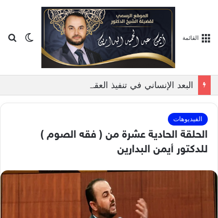
بح
الوضع ا
القائمة
البعد الإنساني في تنفيذ العقوبات الشرعية, بمناقشة الدكتور ايمن البدارين
الفيديوهات
الحلقة الحادية عشرة من ( فقه الصوم )
للدكتور أيمن البدارين