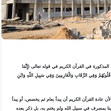
مذكورة في القرآن الكريم في قوله تعالى (إِنَّمَا
َةِ قُلُوبُهُمْ وَفِي الرِّقَابِ وَالْغَارِمِينَ وَفِي سَبِيلِ اللّهِ وَابْنِ
لأن عادة القرآن الكريم أن يبدأ بعام ثم يخصص، أو يبدأ
بنا بمصرف في سبيل الله ولم يختم به، بل ذكر بعده