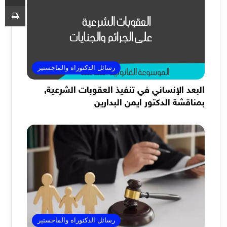
طب
رسائل الدكتوراه والماجستير
البعد الإنساني في تنفيذ العقوبات الشرعية,
بمناقشة الدكتور ايمن البدارين
رسائل الدكتوراه والماجستير