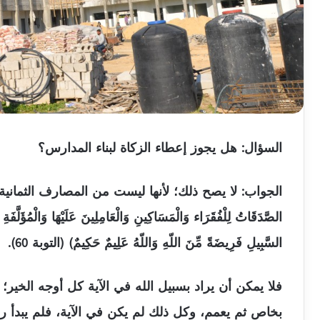
السؤال: هل يجوز إعطاء الزكاة لبناء المدارس؟
الجواب: لا يصح ذلك؛ لأنها ليست من المصارف الثمانية ال
الصَّدَقَاتُ لِلْفُقَرَاء وَالْمَسَاكِينِ وَالْعَامِلِينَ عَلَيْهَا وَالْمُؤَلَّف
السَّبِيلِ فَرِيضَةً مِّنَ اللّهِ وَاللّهُ عَلِيمٌ حَكِيمٌ) (التوبة 60).
فلا يمكن أن يراد بسبيل الله في الآية كل أوجه الخير؛ 
بخاص ثم يعمم، وكل ذلك لم يكن في الآية، فلم يبدأ ر