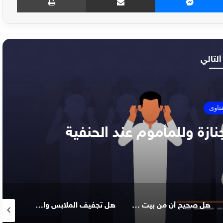
التالي
فتاوى
نازة وللمأموم عند الحنفية
هل صحيح أن من بيت عائشة يطلع قرن الشيطان
هل تجفيف الملابس والفرشات من النجاسة يطهرها.