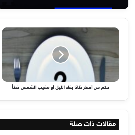
حكم
من
أفطر
ظانا
بقاء
الليل
أو
مغيب
الشمس
خطأً
حكم من أفطر ظانا بقاء الليل أو مغيب الشمس خطأً
مقالات ذات صلة