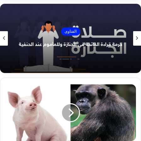
الفتاوى
حرمة قراءة الفاتحة في الجنازة وللمأموم عند الحنفية
هل
القردة
والخنازير
من
اليهود
الممسوخين