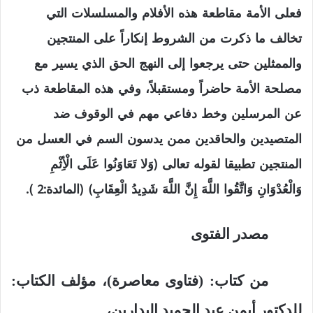
فعلى الأمة مقاطعة هذه الأفلام والمسلسلات التي
تخالف ما ذكرت من الشروط إنكاراً على المنتجين
والممثلين حتى يرجعوا إلى النهج الحق الذي يسير مع
مصلحة الأمة حاضراً ومستقبلاً، وفي هذه المقاطعة ذب
عن المرسلين وخط دفاعي مهم في الوقوف ضد
المتصيدين والحاقدين ممن يدسون السم في العسل من
المنتجين تطبيقا لقوله تعالى (وَلا تَعَاوَنُوا عَلَى الْأِثْمِ
وَالْعُدْوَانِ وَاتَّقُوا اللَّهَ إِنَّ اللَّهَ شَدِيدُ الْعِقَابِ) (المائدة:2 ).
مصدر الفتوى
من كتاب: (فتاوى معاصرة)، مؤلف الكتاب:
للدكتور أيمن عبد الحميد البدارين،