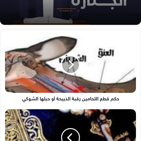
حكم
قطع
اللحامين
رقبة
الذبيحة
أو
حبلها
الشوكي
حكم قطع اللحامين رقبة الذبيحة أو حبلها الشوكي
طموحي
الفردوس
الأعلى