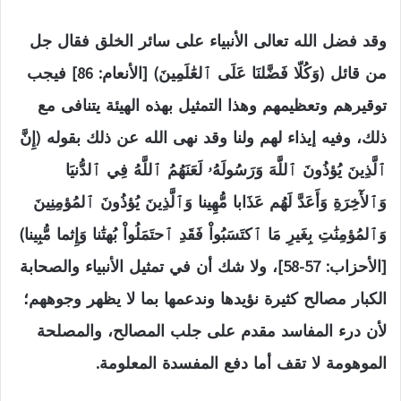
وقد فضل الله تعالى الأنبياء على سائر الخلق فقال جل
من قائل (وَكُلّا ‌فَضَّلنَا عَلَى ٱلعَٰلَمِينَ) [الأنعام: 86] فيجب
توقيرهم وتعظيمهم وهذا التمثيل بهذه الهيئة يتنافى مع
ذلك، وفيه إيذاء لهم ولنا وقد نهى الله عن ذلك بقوله (إِنَّ
ٱلَّذِينَ ‌يُؤذُونَ ‌ٱللَّهَ وَرَسُولَهُۥ لَعَنَهُمُ ٱللَّهُ فِي ٱلدُّنيَا
وَٱلأٓخِرَةِ وَأَعَدَّ لَهُم عَذَابا مُّهِينا وَٱلَّذِينَ يُؤذُونَ ٱلمُؤمِنِينَ
وَٱلمُؤمِنَٰتِ بِغَيرِ مَا ٱكتَسَبُواْ فَقَدِ ٱحتَمَلُواْ بُهتَٰنا وَإِثما مُّبِينا)
[الأحزاب: 57-58]، ولا شك أن في تمثيل الأنبياء والصحابة
الكبار مصالح كثيرة نؤيدها وندعمها بما لا يظهر وجوههم؛
لأن درء المفاسد مقدم على جلب المصالح، والمصلحة
الموهومة لا تقف أما دفع المفسدة المعلومة.