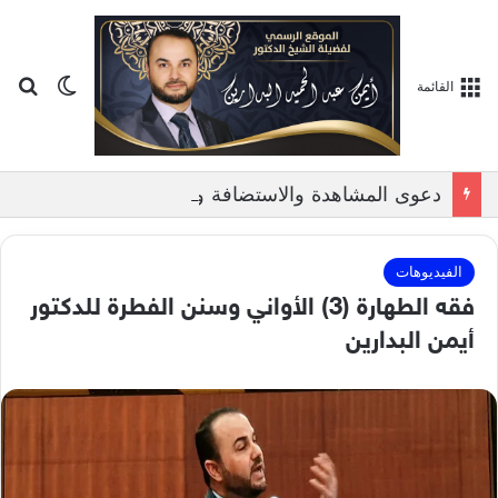
بح
الوضع ا
القائمة
دعوى المشاهدة والاستضافة وتطبيقاتها في المحاكم الشرعية الفلسطينية, بمناقشة الدكتور ايمن البدارين
الفيديوهات
فقه الطهارة (3) الأواني وسنن الفطرة للدكتور
أيمن البدارين