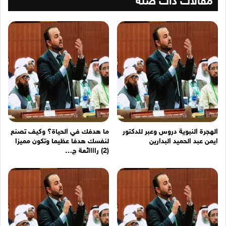
مقالات ذات صلة
الهجرة النبوية دروس وعبر للدكتور
ما هدفك في الحياة؟ وكيف تصنع
ايمن عبد الحميد البدارين
لنفسك هدفا عظيما وتكون مميزا
(2) راااائعة ج…