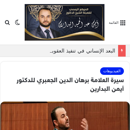
بح
الوضع ا
القائمة
البعد الإنساني في تنفيذ العقوبات الشرعية, بمناقشة الدكتور ايمن البدارين
الفيديوهات
سيرة العلامة برهان الدين الجعبري للدكتور
أيمن البدارين