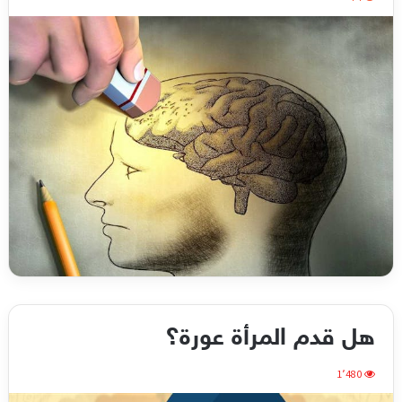
هل قدم المرأة عورة؟
1٬480