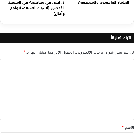
العلماء الواقعيون والمتنطعون
د. ايمن في محاضرته في المسجد
الأقصى [البنوك الاسلامية واقع
وآمال]
اترك تعليقاً
لن يتم نشر عنوان بريدك الإلكتروني.
الحقول الإلزامية مشار إليها بـ
*
ا
ل
ت
ع
ل
ي
ق
*
الاسم
*