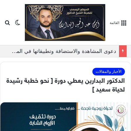
بح
الوضع ا
القائمة
دعوى المشاهدة والاستضافة وتطبيقاتها في المحاكم الشرعية الفلسطينية, بمناقشة الدكتور ايمن البدارين
الأخبار والمقالات
الدكتور البدارين يعطي دورة [ نحو خطبة رشيدة
لحياة سعيد ]