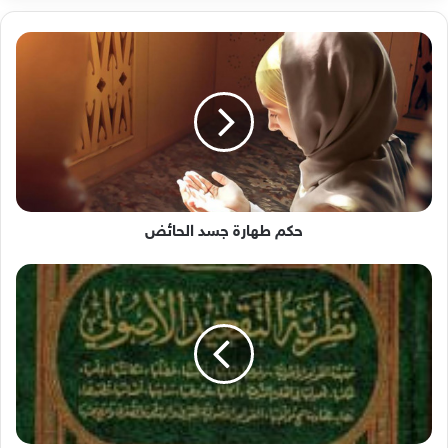
حكم
طهارة
جسد
الحائض
حكم طهارة جسد الحائض
نظرية
التقعيد
الأصولي
للدكتور
أيمن
البدارين