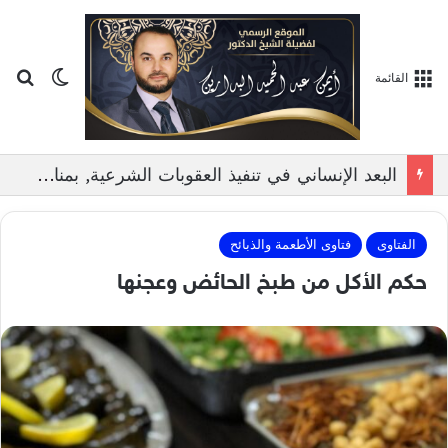
بح
الوضع ا
القائمة
البعد الإنساني في تنفيذ العقوبات الشرعية, بمناقشة الدكتور ايمن البدارين
الفتاوى
فتاوى الأطعمة والذبائح
حكم الأكل من طبخ الحائض وعجنها