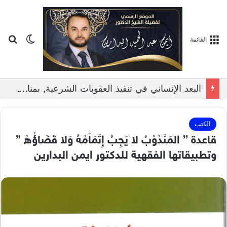
بح
الوضع ا
القائمة
البعد الإنساني في تنفيذ العقوبات الشرعية, بمناقشة الدكتور ايمن البدارين
الكتب
قاعدة ” المَنْدُوْبُ لا يَجِبُ إِتْمَاْمُهُ وَلا قَضَاؤُهُ ”
وتطبيقاتها الفقهية للدكتور ايمن البدارين