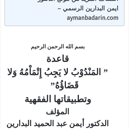
ايمن البدارين الرسمي –
aymanbadarin.com
بسم الله الرحمن الرحيم
قاعدة
” المَنْدُوْبُ لا يَجِبُ إِتْمَاْمُهُ وَلا
قَضَاؤُهُ”
وتطبيقاتها الفقهية
المؤلف
الدكتور أيمن عبد الحميد البدارين