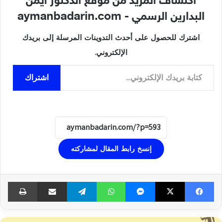
اكتشاف المزيد من موقع الدكتور ايمن
البدارين الرسمي - aymanbadarin.com
اشترك للحصول على أحدث التدوينات المرسلة إلى بريدك
الإلكتروني.
كتابة بريدك الإلكتروني...
اشتراك
إنسخ رابط المقال لمشاركته
فيسبوك
‫X
ماسنجر
واتساب
تيلقرام
مشاركة عبر البريد
طبا