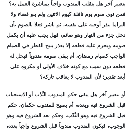
بتعبير آخر هل ينقلب المندوب واجباً بمباشرة العمل به؟
فمن نوى صوم يوم نافلة كيوم الاثنين ولم ينو قضاء ولا
التزاما بنذر أوجبه على نفسه، ثم باشر فعلا بالصوم بأن
دخل جزء من النهار وهو صائم، فهل يجب عليه أن يكمل
صومه ويحرم عليه قطعه إلا بعذر يبيح الفطر في الصيام
الواجب كصيام رمضان، أم يبقى صومه مندوباً فيحل له
قطعه دون سبب مع كونه خلاف الأولى أو مكروه على
أبعد تقدير؛ لأن المندوب لا يعاقب تاركه؟
أو بتعبير آخر هل يبقى حكم المندوب النَّدْب أو الاستحباب
قبل الشروع فيه وبعده، أم يصبح للمندوب حكمان، حكم
قبل الشروع فيه وهو النَّدْب، وحكم بعد الشروع فيه وهو
الوجوب، فيكون المندوب مندوباً قبل الشروع واجباً بعده،