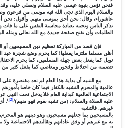
فنحن نؤمن بنبوة عيسى عليه السلام ونصلي عليه، وقد ع
والسلام اليوم الذي نجى الله فيه موسى من فرعون وصا
عاشوراء، وقال: نحن أحق بموسى منهم. وأقول: نحن أح
نذكر الناس ونحييه بعبادة محاسبة النفس على ما فات و
الظلمات وأن نفتح صفحة جديدة مع الله تعالى ومثله المب
فإن قصد من المباركة تعظيم دين المسيحيين أو الت
أظن مسلما ملتزما يفعلها! كما يحرم وضع شجرة عيد الميل
نويل كما يفعل بعض جهلة المسلمين، كما يحرم الاحتفال
تتضمنه من اختلاط وفجور ومعاصي كما يفعل كثير من ال
مع التنبيه أن بداية هذا العام لم تعد مقتصرة عل
عالمية والمحرم التشبه بالكفار فيما كان خاصا بأمورهم ال
الاجتماعية العالمية كبداية العام فلا يدخل تحت النهي عن
)
[2]
(
عليه الصلاة والسلام: (من تشبه بقوم فهو منهم)
. أ
غيرهم. فالتشبه
بالمسيحيين بما جعلهم مسيحيون وهو دينهم هو المحرم، 
به مع غيرهم أو وفق عاداتهم وتقاليدهم الاجتماعية ولا ي