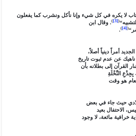
كتاب لا يكره في كل شيء وإنا نأكل ونشرب كما يفعلون
)
[3]
(
تشبيه
“
.
وقال ابن
)
[4]
(
ر
“
.
يد أمراً دينياً أصلاً،
 ناهيك عن عدم ثبوت تاريخ
ر القرآن إلى بطلانه بأن
عِ النَّخْلَةِ
لميلادي حيث جاء في بعض
يس، الاحتفال بعيد
ية خرافية مائعة، لا وجود