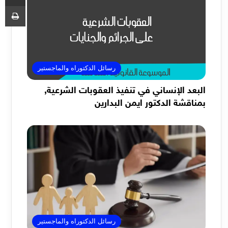
طب
رسائل الدكتوراه والماجستير
البعد الإنساني في تنفيذ العقوبات الشرعية,
بمناقشة الدكتور ايمن البدارين
رسائل الدكتوراه والماجستير