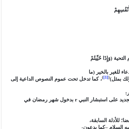
نْفُسِهِمْ
(وَإِذَا حُيِّيتُمْ
)
[1]
(
لك بمثل)
، كما تدخل تحت عموم النصوص الداعية إلى
ر:
r
بدخول شهر رمضان في
ضا؛ للأدلة السابقة،
يه السلام
–
كما يدعون-