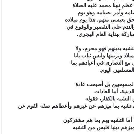
ظم نبينا محمد عليه الصلاة
مه وأمر بصيامه وهو يوم
ق بعيسى منهم. هذا يوم ميلاده
الندم على التقصير والوقوع في
اركة ببداية العام الهجري.
شبه بدينهم فهو محرم، ولا
اد وتزيينها ولبس ثياب بابا
 مع النصارى في أعيادهم بما
مسلمين اليوم.
ى المسيحيين بل أصبحت عادة
دينية، أما العادات
 التشبه بالكفار، فقوله
ي تشبه بما ميزهم عن غيرهم وأعطاهم صفة القوم عن
أما التشبه بهم بما هم مشتركون
ميزهم دينيا فليس من التشبه