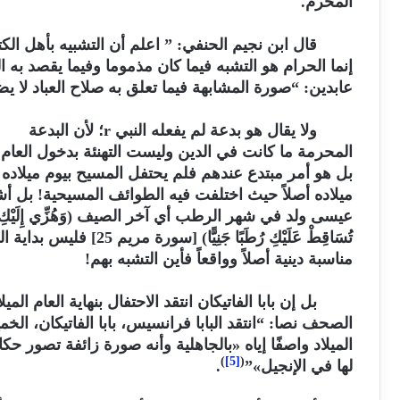
المحرم.
قال ابن نجيم الحنفي:
”
اعلم أن التشبيه بأهل ال
إنما الحرام هو التشبه فيما كان مذموما وفيما يقصد به ال
عابدين: “صورة المشابهة فيما تعلق به صلاح العباد لا يض
ولا يقال هو بدعة لم يفعله النبي
r
؛ لأن البدعة
المحرمة ما كانت في الدين وليست التهنئة بدخول العام الجد
بل هو أمر مبتدع عندهم فلم يحتفل المسيح بيوم ميلاده
ميلاده أصلاً حيث اختلفت فيه الطوائف المسيحية! بل أشا
عيسى ولد في شهر الرطب أي آخر الصيف (وَهُزِّي إِلَيْكِ بِجِذْ
تُسَاقِطْ عَلَيْكِ رُطَبًا جَنِيًّا) [سورة مريم 25] فليس بداية العام هو وقت
مناسبة دينية أصلاً وواقعاً فأين التشبه بهم!
بل إن بابا الفاتيكان انتقد الاحتفال بنهاية العام ا
الصحف نصا: “انتقد البابا فرانسيس، بابا الفاتيكان، الخم
الميلاد واصفًا إياه «بالجاهلية وأنه صورة زائفة تصور حكا
)
[5]
(
لها في الإنجيل»”
.