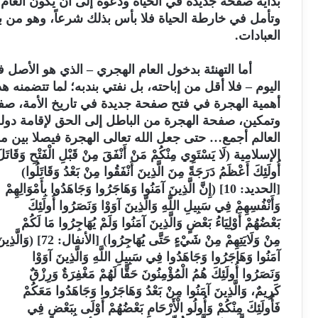
بداية صفحة جديدة في الحياة ودعوة إلى أن يكون العام
وتأمل في خارطة الحياة فلا بأس بذلك شرعاً، وهو من 
العبادات.
أما التهنئة بدخول العام الهجري – الذي هو الأصل 
اليوم – فلا أقل من إباحته، بل نفتي بندبه؛ لما تتضمنه ه
أهمية الهجرة في فتح صفحة جديدة في تاريخ الأمة، صف
وتمكين، صفحة الهجرة من الباطل إلى الحق لإقامة دو
العالم أجمع… حتى جعل الله تعالى الهجرة فيصلا بين مر
الإسلامية (لَا يَسْتَوِي مِنْكُمْ مَنْ أَنْفَقَ مِنْ قَبْلِ الْفَتْحِ وَقَاتَل
أُولَئِكَ أَعْظَمُ دَرَجَةً مِنَ الَّذِينَ أَنْفَقُوا مِنْ بَعْدُ وَقَاتَلُوا)
[الحديد: 10] (إِنَّ الَّذِينَ آمَنُوا وَهَاجَرُوا وَجَاهَدُوا بِأَمْوَالِهِمْ
وَأَنْفُسِهِمْ فِي سَبِيلِ اللَّهِ وَالَّذِينَ آوَوْا وَنَصَرُوا أُولَئِكَ
بَعْضُهُمْ أَوْلِيَاءُ بَعْضٍ وَالَّذِينَ آمَنُوا وَلَمْ يُهَاجِرُوا مَا لَكُمْ
مِنْ وَلَايَتِهِمْ مِنْ شَيْءٍ حَتَّى يُهَاجِرُوا) [الأنفال: 72] (وَالَّذِينَ
آمَنُوا وَهَاجَرُوا وَجَاهَدُوا فِي سَبِيلِ اللَّهِ وَالَّذِينَ آوَوْا
وَنَصَرُوا أُولَئِكَ هُمُ الْمُؤْمِنُونَ حَقًّا لَهُمْ مَغْفِرَةٌ وَرِزْقٌ
كَرِيمٌ، وَالَّذِينَ آمَنُوا مِنْ بَعْدُ وَهَاجَرُوا وَجَاهَدُوا مَعَكُمْ
فَأُولَئِكَ مِنْكُمْ وَأُولُو الْأَرْحَامِ بَعْضُهُمْ أَوْلَى بِبَعْضٍ فِي