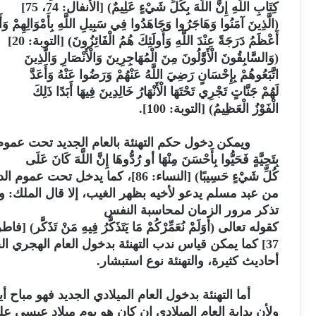
كِتَابِ اللَّهِ إِنَّ اللَّهَ بِكُلِّ شَيْءٍ عَلِيمٌ) [الأنفال: 74، 75]
(الَّذِينَ آمَنُوا وَهَاجَرُوا وَجَاهَدُوا فِي سَبِيلِ اللَّهِ بِأَمْوَالِهِمْ وَأَ
أَعْظَمُ دَرَجَةً عِنْدَ اللَّهِ وَأُولَئِكَ هُمُ الْفَائِزُونَ) [التوبة: 20]
(وَالسَّابِقُونَ الْأَوَّلُونَ مِنَ الْمُهَاجِرِينَ وَالْأَنْصَارِ وَالَّذِينَ
اتَّبَعُوهُمْ بِإِحْسَانٍ رَضِيَ اللَّهُ عَنْهُمْ وَرَضُوا عَنْهُ وَأَعَدَّ
لَهُمْ جَنَّاتٍ تَجْرِي تَحْتَهَا الْأَنْهَارُ خَالِدِينَ فِيهَا أَبَدًا ذَلِكَ
الْفَوْزُ الْعَظِيمُ) [التوبة: 100].
ويمكن دخول حكم التهنئة بالعام الجديد تحت عموم التحية 
بِتَحِيَّةٍ فَحَيُّوا بِأَحْسَنَ مِنْهَا أو رُدُّوهَا إِنَّ اللَّهَ كَانَ عَلَى
كُلِّ شَيْءٍ حَسِيبًا) [النساء: 86]، كما يدخل تحت عموم الدعاء للغير بالخير (ما
من عبد مسلم يدعو لأخيه بظهر الغيب، إلا قال الملك: و
تذكر مرور الزمان لمحاسبة النفس
كقوله تعالى (أَوَلَمْ نُعَمِّرْكُمْ مَا يَتَذَكَّرُ فِيهِ مَنْ تَذَكَّر) [فاط
37] كما يمكن قياس ندب التهنئة بدخول العام الهجري الجديد على استبشار النبي
أحاديث كثيرة، والتهنئة نوع استبشار.
أما التهنئة بدخول العام الميلادي الجديد فهو مباح أي
ولأن بداية العام الميلادي إن كان هو يوم ميلاد عيسى عل