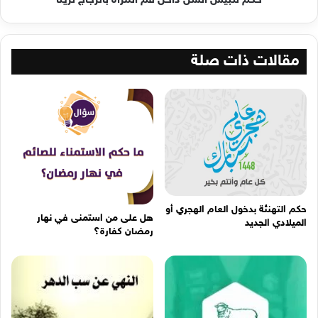
حكم تلبيس السن داخل فم المرأة بالزجاج تزيناً
مقالات ذات صلة
حكم التهنئة بدخول العام الهجري أو
هل على من استمنى في نهار
الميلادي الجديد
رمضان كفارة؟