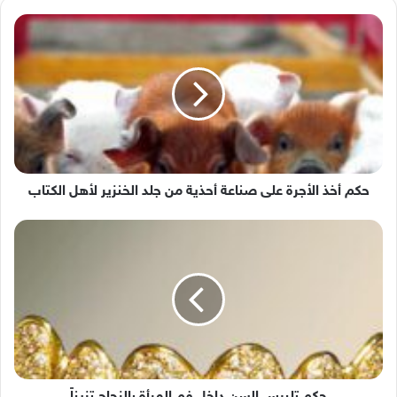
حكم
أخذ
الأجرة
على
صناعة
أحذية
من
جلد
الخنزير
لأهل
حكم أخذ الأجرة على صناعة أحذية من جلد الخنزير لأهل الكتاب
الكتاب
حكم
تلبيس
السن
داخل
فم
المرأة
بالزجاج
تزيناً