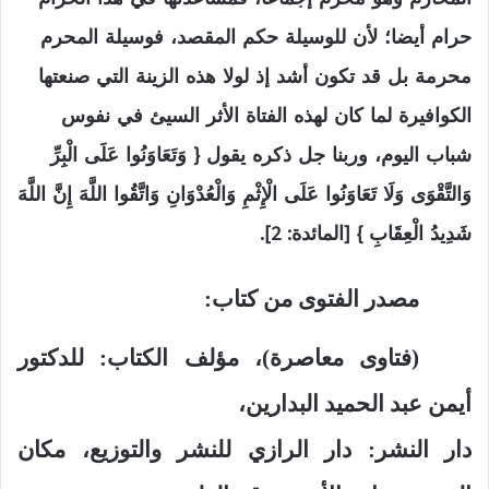
حرام أيضا؛ لأن للوسيلة حكم المقصد، فوسيلة المحرم
محرمة بل قد تكون أشد إذ لولا هذه الزينة التي صنعتها
الكوافيرة لما كان لهذه الفتاة الأثر السيئ في نفوس
شباب اليوم، وربنا جل ذكره يقول { وَتَعَاوَنُوا عَلَى الْبِرِّ
وَالتَّقْوَى وَلَا تَعَاوَنُوا عَلَى الْإِثْمِ وَالْعُدْوَانِ وَاتَّقُوا اللَّهَ إِنَّ اللَّهَ
شَدِيدُ الْعِقَابِ } [المائدة: 2].
مصدر الفتوى من كتاب:
(فتاوى معاصرة)، مؤلف الكتاب: للدكتور
أيمن عبد الحميد البدارين،
دار النشر: دار الرازي للنشر والتوزيع، مكان